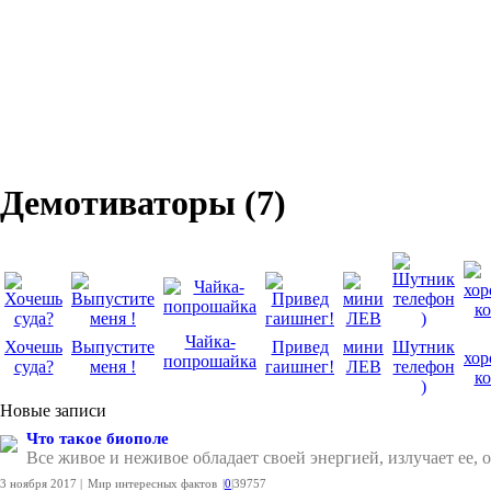
Демотиваторы (7)
Чайка-
Хочешь
Выпустите
Привед
мини
Шутник
хо
попрошайка
суда?
меня !
гаишнег!
ЛЕВ
телефон
к
)
Новые записи
Что такое биополе
Все живое и неживое обладает своей энергией, излучает ее,
3 ноября 2017 |
Мир интересных фактов
|
0
|
39757