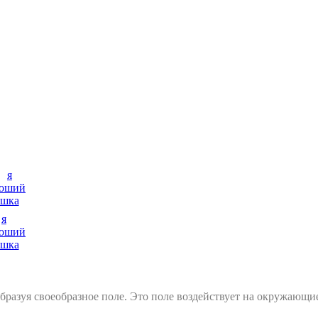
я
роший
ошка
 образуя своеобразное поле. Это поле воздействует на окружаю