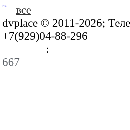
rss
все
dvplace © 2011-2026; Тел
+7(929)04-88-296
Правила
:
Связь
667