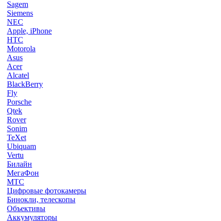
Sagem
Siemens
NEC
Apple, iPhone
HTC
Motorola
Asus
Acer
Alcatel
BlackBerry
Fly
Porsche
Qtek
Rover
Sonim
TeXet
Ubiquam
Vertu
Билайн
МегаФон
МТС
Цифровые фотокамеры
Бинокли, телескопы
Объективы
Аккумуляторы