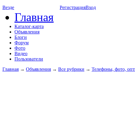
Везде
Регистрация
Вход
Главная
Каталог-карта
Объявления
Блоги
Форум
Фото
Видео
Пользователи
Главная
→
Объявления
→
Все рубрики
→
Телефоны, фото, опти