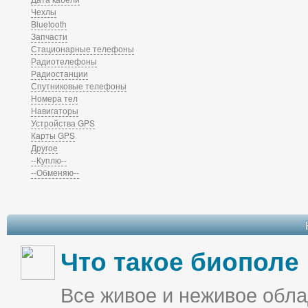
Чехлы
Bluetooth
Запчасти
Стационарные телефоны
Радиотелефоны
Радиостанции
Спутниковые телефоны
Номера тел
Навигаторы
Устройства GPS
Карты GPS
Другое
--Куплю--
--Обменяю--
Что такое биополе
Все живое и неживое облад