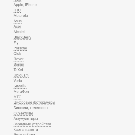
Apple, iPhone
HTC
Motorola
Asus
Acer
Alcatel
BlackBerry
Fly
Porsche
Qtek
Rover
Sonim
TeXet
Ubiquam
Vertu
Билайн
МегаФон
МТС
Цифровые фотокамеры
Бинокли, телескопы
Объективы
Аккумуляторы
Зарядные устройства
Карты памяти
Дата кабели